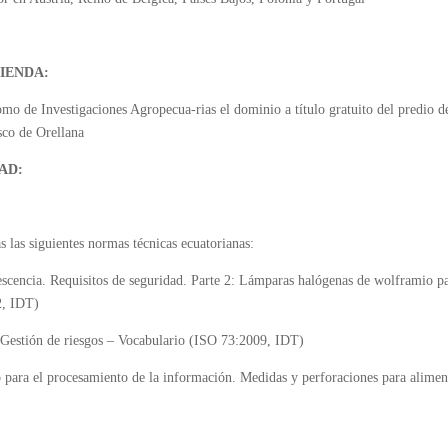
IENDA:
nomo de Investigaciones Agropecua-rias el dominio a título gratuito del predi
sco de Orellana
AD:
s las siguientes normas técnicas ecuatorianas:
ncia. Requisitos de seguridad. Parte 2: Lámparas halógenas de wolframio pa
, IDT)
estión de riesgos – Vocabulario (ISO 73:2009, IDT)
ara el procesamiento de la información. Medidas y perforaciones para alimen