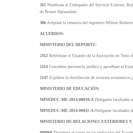
361
Nómbrase al Embajador del Servicio Exterior, Rod
de Brunei Darussalam
386
Acéptase la renuncia del ingeniero Wilmer Robert
ACUERDOS:
MINISTERIO DEL DEPORTE:
2112
Refórmase el Estatuto de la Asociación de Tenis 
2114
Concédese personería jurídica y apruébase el Est
2147
Expídese la distribución de recursos económicos pa
MINISTERIO DE EDUCACIÓN:
MINEDUC-ME-2014-00010-A
Deléganse facultades
MINEDUC-ME-2014-00011-A
Deléganse facultades a
MINISTERIO DE RELACIONES EXTERIORES 
000060
Dispónese el cierre de las embajadas del Ecuado