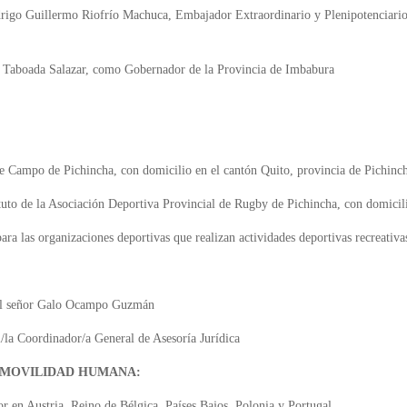
rigo Guillermo Riofrío Machuca, Embajador Extraordinario y Plenipotenciario
o Taboada Salazar, como Gobernador de la Provincia de Imbabura
de Campo de Pichincha, con domicilio en el cantón Quito, provincia de Pichinc
atuto de la Asociación Deportiva Provincial de Rugby de Pichincha, con domicil
ra las organizaciones deportivas que realizan actividades deportivas recreativas
 al señor Galo Ocampo Guzmán
l/la Coordinador/a General de Asesoría Jurídica
Y MOVILIDAD HUMANA:
r en Austria, Reino de Bélgica, Países Bajos, Polonia y Portugal