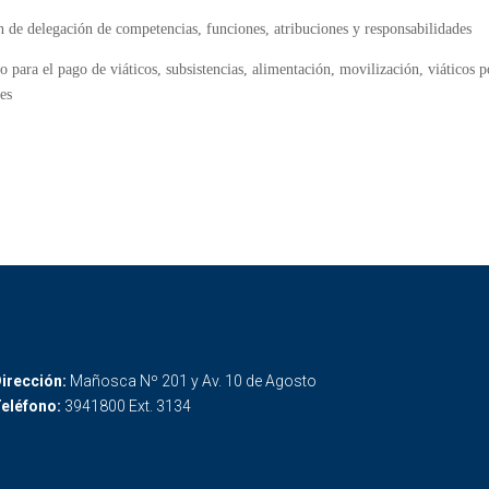
n de delegación de competencias, funciones, atribuciones y responsabilidades
para el pago de viáticos, subsistencias, alimentación, movilización, viáticos por
les
irección:
Mañosca Nº 201 y Av. 10 de Agosto
eléfono:
3941800 Ext. 3134