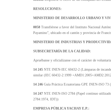
RESOLUCIONES:
MINISTERIO DE DESARROLLO URBANO Y VIV
0058
Transfiérese a favor del Instituto Nacional Autó
Payamino”, ubicado en el cantón y provincia de Franci
MINISTERIO DE INDUSTRIAS Y PRODUCTIVID
SUBSECRETARÍA DE LA CALIDAD:
Apruébanse y oficialízanse con el carácter de voluntaria
14 245
NTE INEN-IEC 60432-2 (Lámparas de incandesce
similar (IEC 60432-2:1999 +AMD1:2005+AMD2:2012
14 246
Guía Práctica Ecuatoriana GPE INEN-ISO 73 (G
14 247
NTE INEN-ISO 2784 (Papel continuo utilizado p
2784:1974, IDT))
EMPRESA PÚBLICA YACHAY E.P.: