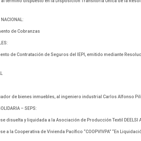
 término dispuesto en la Disposición Transitoria Única de la Reso
A NACIONAL:
mento de Cobranzas
LES:
o de Contratación de Seguros del IEPI, emitido mediante Resolución
AL
dor de bienes inmuebles, al ingeniero industrial Carlos Alfonso Pil
OLIDARIA – SEPS:
 disuelta y liquidada a la Asociación de Producción Textil DEEL
a la Cooperativa de Vivienda Pacífico “COOPVIVPA” “En Liquidació