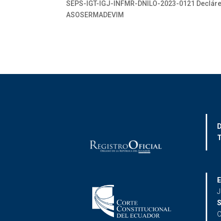
SEPS-IGT-IGJ-INFMR-DNILO-2023-0121 Declárese
ASOSERMADEVIM
D
T
E
J
S
C