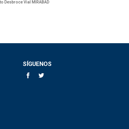
nto Desbroce Vial MIRABAD
SÍGUENOS