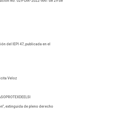
lución No. 029-DIR-2022-ANT de 29 de
 del IEPI 47, publicada en el
icita Veloz
SI ASOPROTEXDEELSI
n”, extinguida de pleno derecho