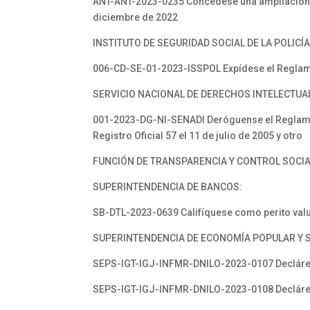
ANT-ANT-2023-0235 Concédese una ampliación al
diciembre de 2022
INSTITUTO DE SEGURIDAD SOCIAL DE LA POLICÍ
006-CD-SE-01-2023-ISSPOL Expídese el Regla
SERVICIO NACIONAL DE DERECHOS INTELECTUA
001-2023-DG-NI-SENADI Deróguense el Reglament
Registro Oficial 57 el 11 de julio de 2005 y otro
FUNCIÓN DE TRANSPARENCIA Y CONTROL SOCI
SUPERINTENDENCIA DE BANCOS:
SB-DTL-2023-0639 Califíquese como perito valua
SUPERINTENDENCIA DE ECONOMÍA POPULAR Y S
SEPS-IGT-IGJ-INFMR-DNILO-2023-0107 Declárese
SEPS-IGT-IGJ-INFMR-DNILO-2023-0108 Declárese 