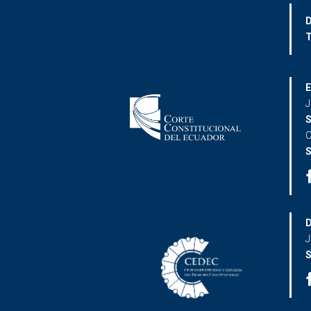
D
T
E
J
S
C
S
D
J
S