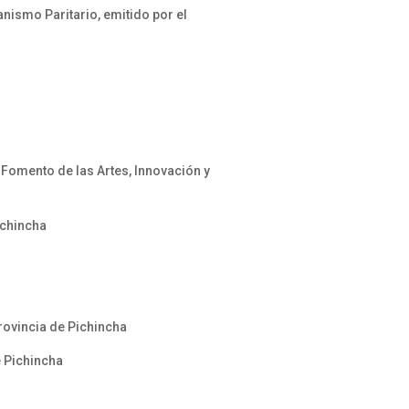
nismo Paritario, emitido por el
 Fomento de las Artes, Innovación y
ichincha
provincia de Pichincha
e Pichincha