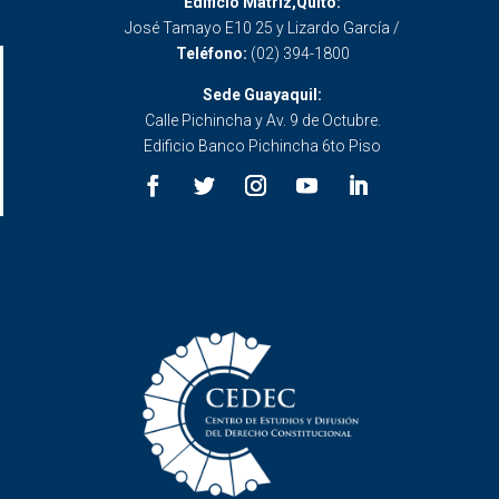
Edificio Matriz,Quito:
José Tamayo E10 25 y Lizardo García /
Teléfono:
(02) 394-1800
Sede Guayaquil:
Calle Pichincha y Av. 9 de Octubre.
Edificio Banco Pichincha 6to Piso