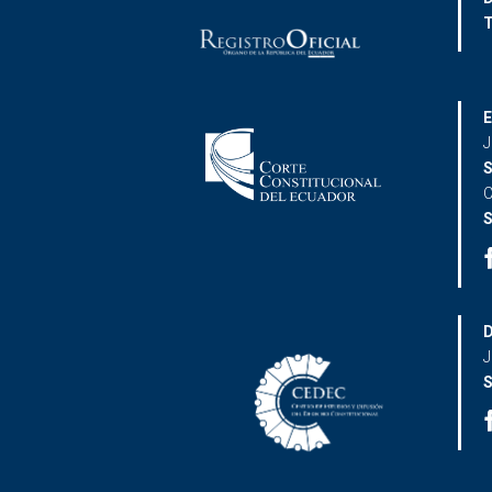
T
E
J
S
C
S
D
J
S