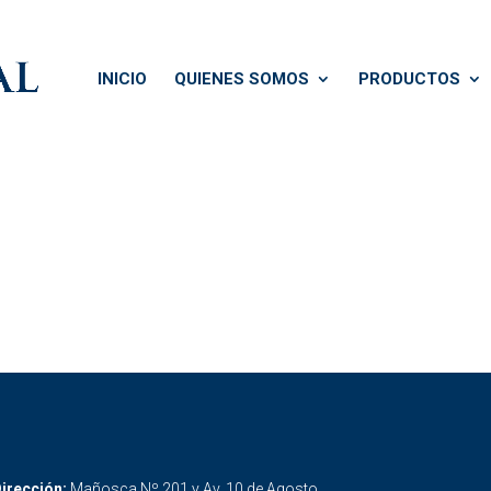
INICIO
QUIENES SOMOS
PRODUCTOS
irección:
Mañosca Nº 201 y Av. 10 de Agosto