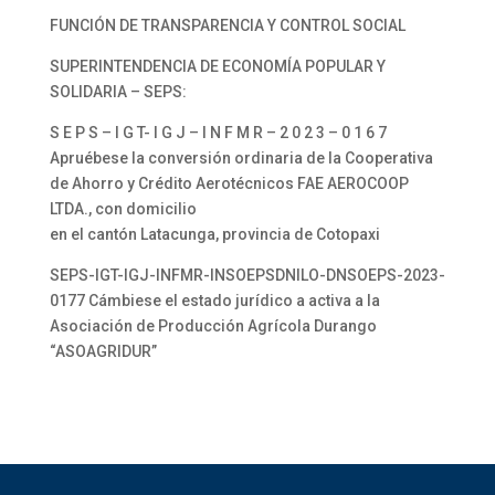
FUNCIÓN DE TRANSPARENCIA Y CONTROL SOCIAL
SUPERINTENDENCIA DE ECONOMÍA POPULAR Y
SOLIDARIA – SEPS:
S E P S – I G T- I G J – I N F M R – 2 0 2 3 – 0 1 6 7
Apruébese la conversión ordinaria de la Cooperativa
de Ahorro y Crédito Aerotécnicos FAE AEROCOOP
LTDA., con domicilio
en el cantón Latacunga, provincia de Cotopaxi
SEPS-IGT-IGJ-INFMR-INSOEPSDNILO-DNSOEPS-2023-
0177 Cámbiese el estado jurídico a activa a la
Asociación de Producción Agrícola Durango
“ASOAGRIDUR”