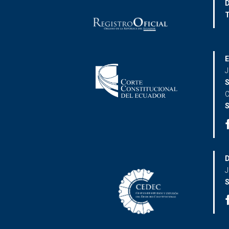
D
T
E
J
S
C
S
D
J
S