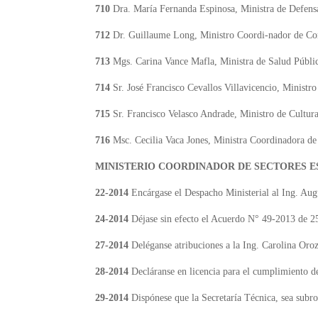
710
Dra. María Fernanda Espinosa, Ministra de Defens
712
Dr. Guillaume Long, Ministro Coordi-nador de C
713
Mgs. Carina Vance Mafla, Ministra de Salud Públi
714
Sr. José Francisco Cevallos Villavicencio, Ministro
715
Sr. Francisco Velasco Andrade, Ministro de Cultur
716
Msc. Cecilia Vaca Jones, Ministra Coordinadora de
MINISTERIO COORDINADOR DE SECTORES E
22-2014
Encárgase el Despacho Ministerial al Ing. Aug
24-2014
Déjase sin efecto el Acuerdo N° 49-2013 de 2
27-2014
Deléganse atribuciones a la Ing. Carolina Oro
28-2014
Decláranse en licencia para el cumplimiento de 
29-2014
Dispónese que la Secretaría Técnica, sea subr