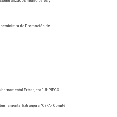
scentralizados municipales y
Viceministra de Promoción de
Gubernamental Extranjera “JHPIEGO
ubernamental Extranjera “CEFA- Comité