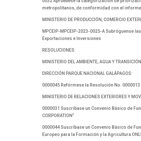
0032 Apruébese la categorización de priorizac
metropolitanos, de conformidad con el inform
MINISTERIO DE PRODUCCIÓN, COMERCIO EXTERI
MPCEIP-MPCEIP-2023-0025-A Subróguense las fu
Exportaciones e Inversiones
RESOLUCIONES:
MINISTERIO DEL AMBIENTE, AGUA Y TRANSICIÓ
DIRECCIÓN PARQUE NACIONAL GALÁPAGOS:
0000045 Refórmese la Resolución No. 0000013 
MINISTERIO DE RELACIONES EXTERIORES Y MO
0000031 Suscríbase un Convenio Básico de Func
CORPORATION”
0000044 Suscríbase un Convenio Básico de Func
Europeo para la Formación y la Agricultura ON