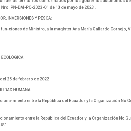
ión de los territorios conformados por los gobiernos autónomos de
e Nro. PN-DAI-PC-2023-01 de 13 de mayo de 2023 .
OR, INVERSIONES Y PESCA:
n-ciones de Ministro, a la magíster Ana María Gallardo Cornejo, 
N ECOLÓGICA:
del 25 de febrero de 2022
VILIDAD HUMANA:
iona-miento entre la República del Ecuador y la Organización No 
ionamiento entre la República del Ecuador y la Organización No G
LUS”