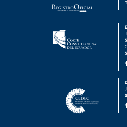
T
E
J
S
C
S
D
J
S