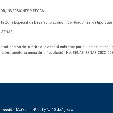
OR, INVERSIONES Y PESCA:
a Zona Especial de Desarrollo Económico Huaquillas, de tipología a) 
 SENAE:
i-nación de la tarifa que deberá cobrarse por el uso de los equipo
sición transitoria única de la Resolución No. SENAE-SENAE-2022-00
irección:
Mañosca Nº 201 y Av. 10 de Agosto