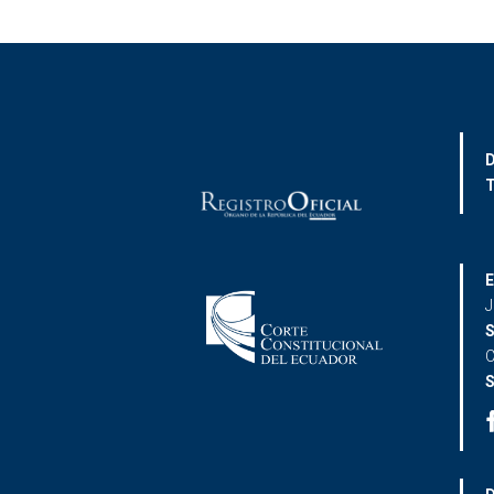
D
T
E
J
S
C
S