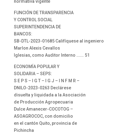
normativa vigente
FUNCIÓN DE TRANSPARENCIA
Y CONTROL SOCIAL
SUPERINTENDENCIA DE
BANCOS:
SB-DTL-2023-01685 Califíquese al ingeniero
Marlon Alexis Cevallos
Iglesias, como Auditor Interno ……. 51
ECONOMÍA POPULAR Y
SOLIDARIA – SEPS:
S E P S – I G T – I G J – I N F M R –
DNILO-2023-0263 Declárese
disuelta y liquidada a la Asociación
de Producción Agropecuaria
Dulce Amanecer-COCOTOG –
ASOAGROCOC, con domicilio
en el cantón Quito, provincia de
Pichincha