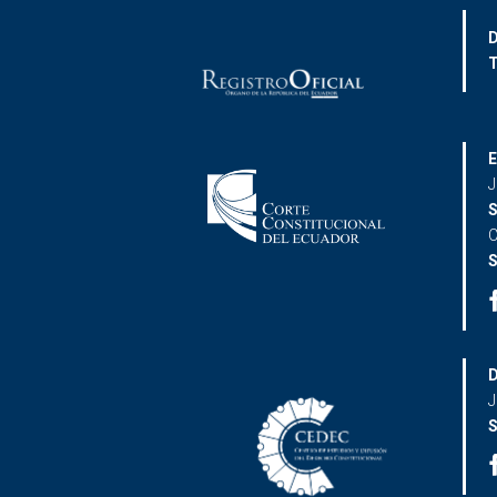
D
T
E
J
S
C
S
D
J
S