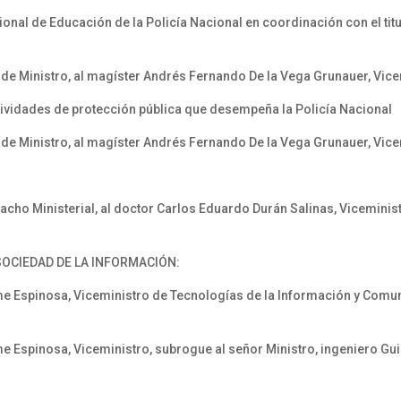
ional de Educación de la Policía Nacional en coordinación con el ti
de Ministro, al magíster Andrés Fernando De la Vega Grunauer, Vicem
ividades de protección pública que desempeña la Policía Nacional
de Ministro, al magíster Andrés Fernando De la Vega Grunauer, Vicem
ho Ministerial, al doctor Carlos Eduardo Durán Salinas, Viceminist
SOCIEDAD DE LA INFORMACIÓN:
e Espinosa, Viceministro de Tecnologías de la Información y Comun
e Espinosa, Viceministro, subrogue al señor Ministro, ingeniero Gu