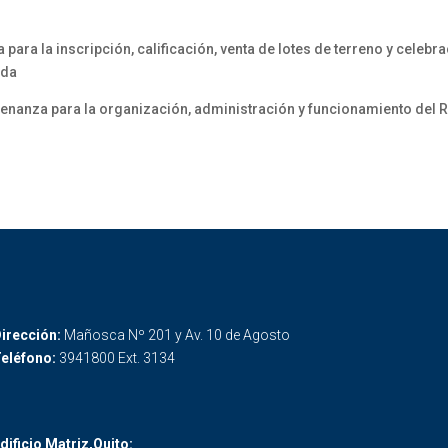
ara la inscripción, calificación, venta de lotes de terreno y celebra
nda
denanza para la organización, administración y funcionamiento del 
irección:
Mañosca Nº 201 y Av. 10 de Agosto
eléfono:
3941800 Ext. 3134
dificio Matriz,Quito: