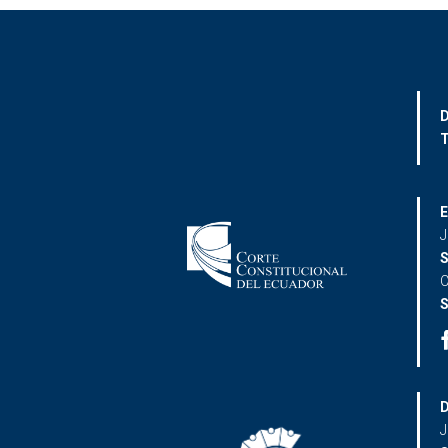
D
T
E
J
S
C
S
D
J