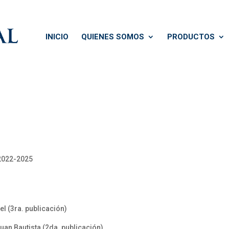
INICIO
QUIENES SOMOS
PRODUCTOS
 2022-2025
l (3ra. publicación)
uan Bautista (2da. publicación)