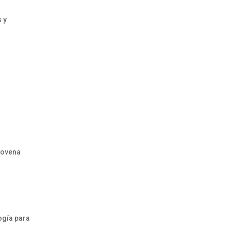
 y
novena
ogía para