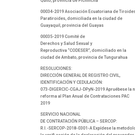
Quito, provincia de Pichincha
00034-2019 Asociación Ecuatoriana de Tiroides
Paratiroides, domiciliada en la ciudad de
Guayaquil, provincia del Guayas
00035-2019 Comité de
Derechos y Salud Sexual y
Reproductiva “CODESER”, domiciliado en la
ciudad de Ambato, provincia de Tungurahua
RESOLUCIONES:
DIRECCIÓN GENERAL DE REGISTRO CIVIL,
IDENTIFICACIÓN Y CEDULACIÓN:
073-DIGERCIC-CGAJ-DPyN-2019 Apruébese la 
reforma al Plan Anual de Contrataciones PAC
2019
SERVICIO NACIONAL
DE CONTRATACIÓN PÚBLICA – SERCOP:
R.I.-SERCOP-2018-0301-A Expídese la metodol