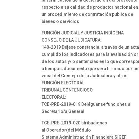
la verifi cación de la declaración del proveedor
respecto a su calidad de productor nacional en
un procedimiento de contratación pública de
bienes o servicios
FUNCIÓN JUDICIAL Y JUSTICIA INDÍGENA
CONSEJO DE LA JUDICATURA:
140-2019 Déjese constancia, a través de un acta
cumplido los indicadores para la evaluación or
de los autos y/ o sentencias en lo que corresp
a tiempos, documento que será fi rmado por un
vocal del Consejo de la Judicatura y otros
FUNCIÓN ELECTORAL
TRIBUNAL CONTENCIOSO
ELECTORAL:
TCE-PRE-2019-019 Deléguense funciones al
Secretario/a General
TCE-PRE-2019-020 atribuciones
al Operador(del Módulo
Sistema Administración Financiera SIGEF