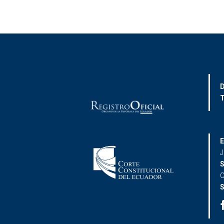
D
T
E
J
S
C
S