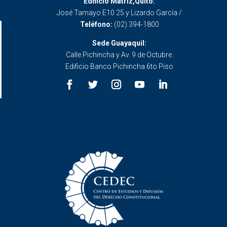
Edificio Matriz,Quito:
José Tamayo E10 25 y Lizardo García /
Teléfono:
(02) 394-1800
Sede Guayaquil:
Calle Pichincha y Av. 9 de Octubre.
Edificio Banco Pichincha 6to Piso