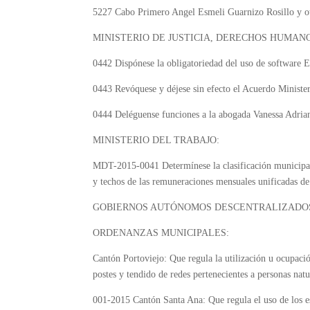
5227
Cabo Primero Angel Esmeli Guarnizo Rosillo y otr
MINISTERIO DE JUSTICIA, DERECHOS HUMANO
0442
Dispónese la obligatoriedad del uso de softwar
0443
Revóquese y déjese sin efecto el Acuerdo Ministe
0444
Deléguense funciones a la abogada Vanessa Adrian
MINISTERIO DEL TRABAJO:
MDT-2015-0041
Determínese la clasificación municipa
y techos de las remuneraciones mensuales unificadas de 
GOBIERNOS AUTÓNOMOS DESCENTRALIZADO
ORDENANZAS MUNICIPALES:
Cantón Portoviejo:
Que regula la utilización u ocupació
postes y tendido de redes pertenecientes a personas natu
001-2015 Cantón Santa Ana:
Que regula el uso de los e