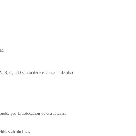
tad
 B, C, o D y establécese la escala de pisos
uelo, por la colocación de estructuras,
ebidas alcohólicas