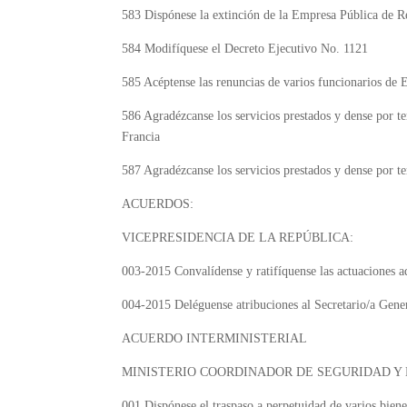
583
Dispónese la extinción de la Empresa Pública de
584
Modifíquese el Decreto Ejecutivo No. 1121
585
Acéptense las renuncias de varios funcionarios de 
586
Agradézcanse los servicios prestados y dense por te
Francia
587
Agradézcanse los servicios prestados y dense por t
ACUERDOS:
VICEPRESIDENCIA DE LA REPÚBLICA:
003-2015
Convalídense y ratifíquense las actuaciones ad
004-2015
Deléguense atribuciones al Secretario/a Gener
ACUERDO INTERMINISTERIAL
MINISTERIO COORDINADOR DE SEGURIDAD Y 
001
Dispónese el traspaso a perpetuidad de varios bien