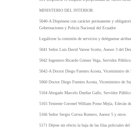
MINISTERIO DEL INTERIOR:
5040-A
Dispónese con carácter permanente y obligatorio
Gobernaciones y Policía Nacional del Ecuador
Legalícese la comisión de servicios y deléguense atribuc
5041
Señor Luis David Varese Scotto, Asesor 3 del Des
5042
Ingeniero Ricardo Gómez Vega, Servidor Público 
5042-A
Doctor Diego Fuentes Acosta, Viceministro de 
5060
Doctor Diego Fuentes Acosta, Viceministro de Seg
5164 Abogado Marcelo Dueñas Gallo, Servidor Público
5165
Teniente Coronel William Posso Mejía, Edecán de
5166
Señor Sergio Correa Romero, Asesor 5 y otros
5171
Déjese sin efecto la baja de las filas policiales 