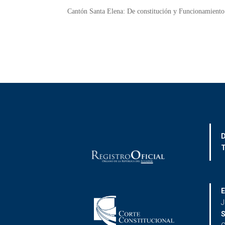
Cantón Santa Elena:
De constitución y Funcionamient
D
T
E
J
S