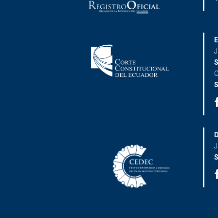
E
J
S
C
S
D
J
S