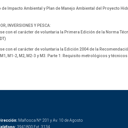
e Impacto Ambiental y Plan de Manejo Ambiental del Proyecto Hidro
OR, INVERSIONES Y PESCA:
e con el carácter de voluntaria la Primera Edición de la Norma Téc
IDT)
e con el carácter de voluntaria la Edición 2004 de la Recomendació
, M1, M1-2, M2, M2-3 y M3. Parte 1: Requisito metrológicos y técnicos
irección:
Mañosca Nº 201 y Av. 10 de Agosto
eléfono:
3941800 Ext. 3134