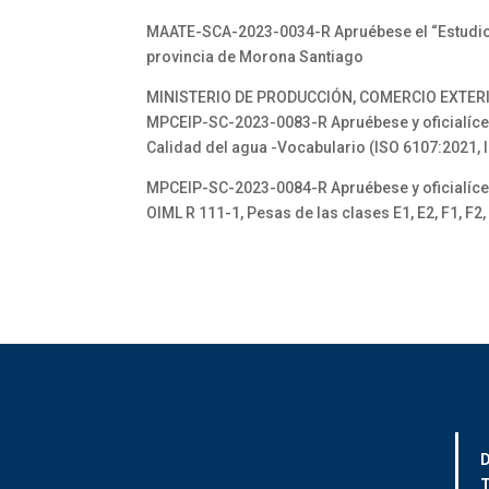
MAATE-SCA-2023-0034-R Apruébese el “Estudio d
provincia de Morona Santiago
MINISTERIO DE PRODUCCIÓN, COMERCIO EXTERI
MPCEIP-SC-2023-0083-R Apruébese y oficialíces
Calidad del agua -Vocabulario (ISO 6107:2021, 
MPCEIP-SC-2023-0084-R Apruébese y oficialíces
OIML R 111-1, Pesas de las clases E1, E2, F1, F2
D
T