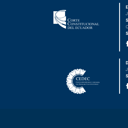
E
J
S
C
S
D
J
S