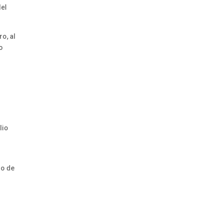
del
o, al
o
lio
io de