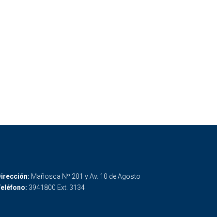
irección:
Mañosca Nº 201 y Av. 10 de Agosto
eléfono:
3941800 Ext. 3134