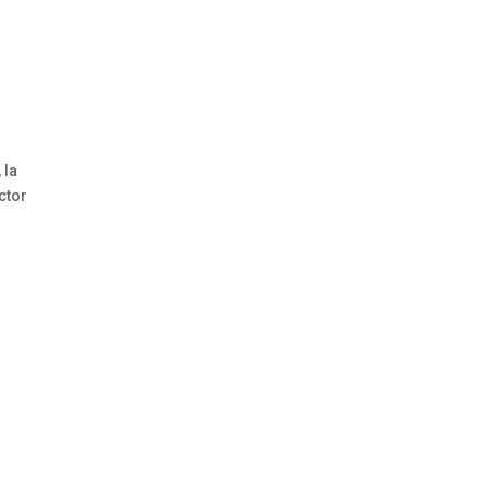
 la
ctor