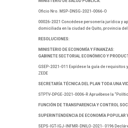
MINISTERIO DE SALUD PÚBLICA:
Oficio Nro. MSP-DNSG-2021-0066-O
00026-2021 Concédese personería jurídica y ap
domiciliada en la ciudad de Quito, provincia de
RESOLUCIONES:
MINISTERIO DE ECONOMÍA Y FINANZAS:
GABINETE SECTORIAL ECONÓMICO Y PRODUCT
GSEP-2021-011 Expídese la guía de requisitos 
ZEDE
SECRETARÍA TÉCNICA DEL PLAN TODA UNA VI
STPTV-DPGE-2021-0006-R Apruébese la “Polític
FUNCIÓN DE TRANSPARENCIA Y CONTROL SOC
SUPERINTENDENCIA DE ECONOMÍA POPULAR Y 
SEPS-IGT-IGJ-INFMR-DNILO-2021- 0196 Declárese