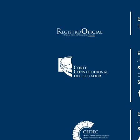
D
T
E
J
S
C
S
D
J
S