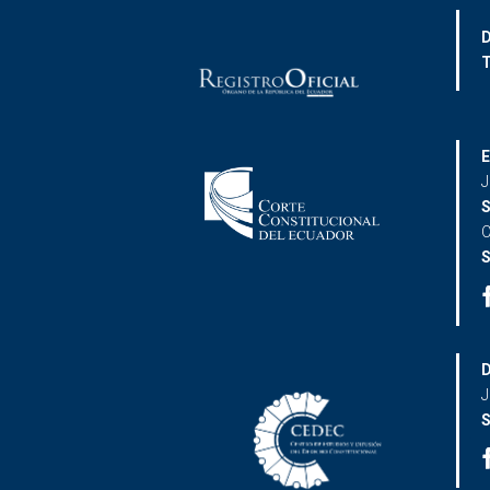
D
T
E
J
S
C
S
D
J
S