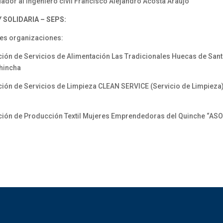
dor al ingeniero civil Francisco Alejandro Acosta Araujo
SOLIDARIA – SEPS:
ntes organizaciones:
n de Servicios de Alimentación Las Tradicionales Huecas de Sant
chincha
n de Servicios de Limpieza CLEAN SERVICE (Servicio de Limpieza)
ón de Producción Textil Mujeres Emprendedoras del Quinche “ASOT