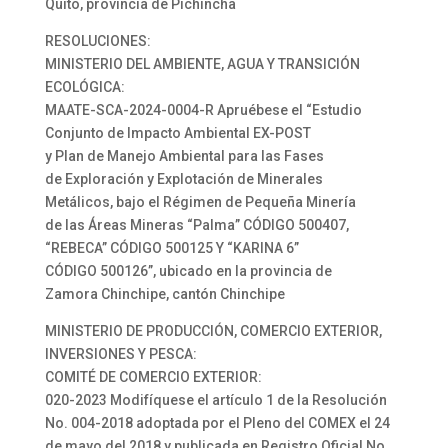
Quito, provincia de Pichincha
RESOLUCIONES:
MINISTERIO DEL AMBIENTE, AGUA Y TRANSICIÓN
ECOLÓGICA:
MAATE-SCA-2024-0004-R Apruébese el “Estudio
Conjunto de Impacto Ambiental EX-POST
y Plan de Manejo Ambiental para las Fases
de Exploración y Explotación de Minerales
Metálicos, bajo el Régimen de Pequeña Minería
de las Áreas Mineras “Palma” CÓDIGO 500407,
“REBECA” CÓDIGO 500125 Y “KARINA 6”
CÓDIGO 500126”, ubicado en la provincia de
Zamora Chinchipe, cantón Chinchipe
MINISTERIO DE PRODUCCIÓN, COMERCIO EXTERIOR,
INVERSIONES Y PESCA:
COMITÉ DE COMERCIO EXTERIOR:
020-2023 Modifíquese el artículo 1 de la Resolución
No. 004-2018 adoptada por el Pleno del COMEX el 24
de mayo del 2018 y publicada en Registro Oficial No.