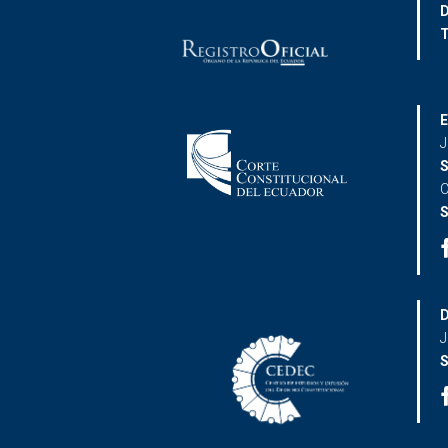
D
T
E
J
S
C
S
D
J
S