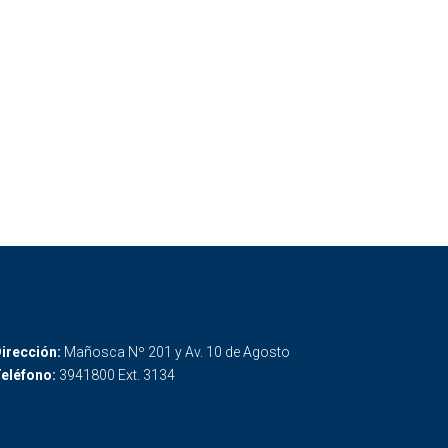
irección:
Mañosca Nº 201 y Av. 10 de Agosto
eléfono:
3941800 Ext. 3134