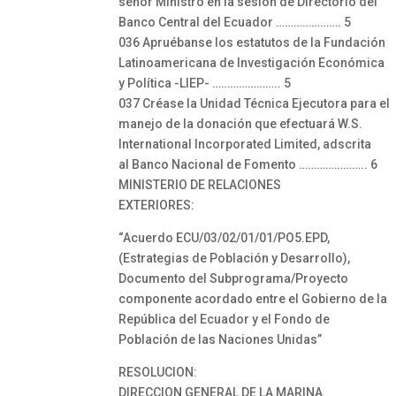
señor Ministro en la sesión de Directorio del
Banco Central del Ecuador …………………. 5
036 Apruébanse los estatutos de la Fundación
Latinoamericana de Investigación Económica
y Política -LIEP- ………………….. 5
037 Créase la Unidad Técnica Ejecutora para el
manejo de la donación que efectuará W.S.
International Incorporated Limited, adscrita
al Banco Nacional de Fomento ………………….. 6
MINISTERIO DE RELACIONES
EXTERIORES:
“Acuerdo ECU/03/02/01/01/PO5.EPD,
(Estrategias de Población y Desarrollo),
Documento del Subprograma/Proyecto
componente acordado entre el Gobierno de la
República del Ecuador y el Fondo de
Población de las Naciones Unidas”
RESOLUCION:
DIRECCION GENERAL DE LA MARINA