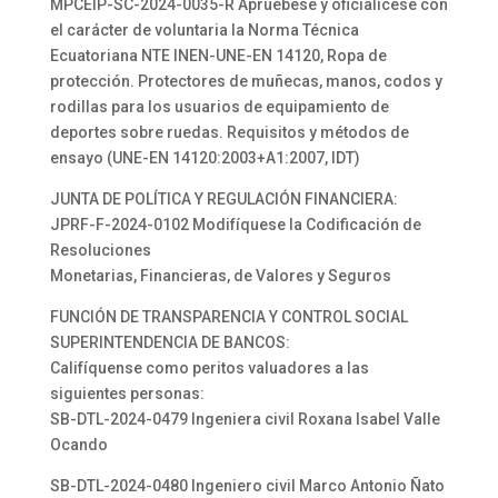
MPCEIP-SC-2024-0035-R Apruébese y oficialícese con
el carácter de voluntaria la Norma Técnica
Ecuatoriana NTE INEN-UNE-EN 14120, Ropa de
protección. Protectores de muñecas, manos, codos y
rodillas para los usuarios de equipamiento de
deportes sobre ruedas. Requisitos y métodos de
ensayo (UNE-EN 14120:2003+A1:2007, IDT)
JUNTA DE POLÍTICA Y REGULACIÓN FINANCIERA:
JPRF-F-2024-0102 Modifíquese la Codificación de
Resoluciones
Monetarias, Financieras, de Valores y Seguros
FUNCIÓN DE TRANSPARENCIA Y CONTROL SOCIAL
SUPERINTENDENCIA DE BANCOS:
Califíquense como peritos valuadores a las
siguientes personas:
SB-DTL-2024-0479 Ingeniera civil Roxana Isabel Valle
Ocando
SB-DTL-2024-0480 Ingeniero civil Marco Antonio Ñato