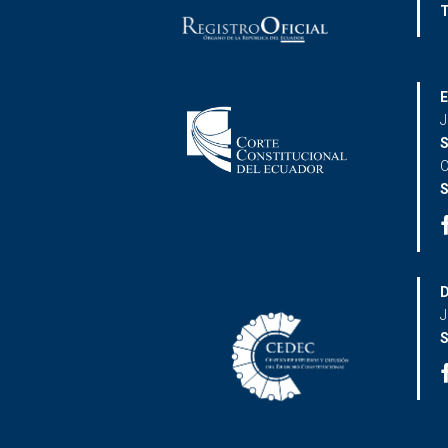
T
E
J
S
C
S
D
J
S