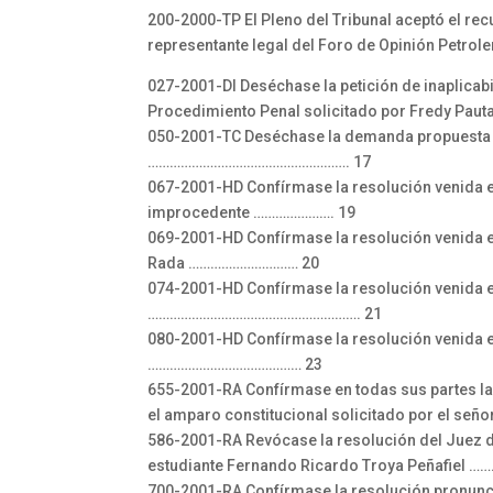
200-2000-TP El Pleno del Tribunal aceptó el re
representante legal del Foro de Opinión Petrole
027-2001-DI Deséchase la petición de inaplicab
Procedimiento Penal solicitado por Fredy
050-2001-TC Deséchase la demanda propuesta po
………………………………………………. 17
067-2001-HD Confírmase la resolución venida e
improcedente …………………. 19
069-2001-HD Confírmase la resolución venida e
Rada ………………………… 20
074-2001-HD Confírmase la resolución venida e
…………………………………………………. 21
080-2001-HD Confírmase la resolución venida e
…………………………………… 23
655-2001-RA Confírmase en todas sus partes la 
el amparo constitucional solicitado por el señ
586-2001-RA Revócase la resolución del Juez de
estudiante Fernando Ricardo Troya Peñafiel 
700-2001-RA Confírmase la resolución pronuncia