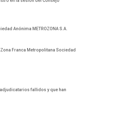
stro en la sesión del Consejo
 Sociedad Anónima METROZONA S.A.
la Zona Franca Metropolitana Sociedad
adjudicatarios fallidos y que han