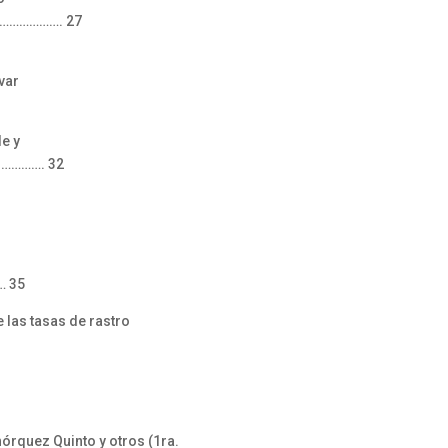
 …………………. 27
var
le y
l …………. 32
… 35
 las tasas de rastro
órquez Quinto y otros (1ra.