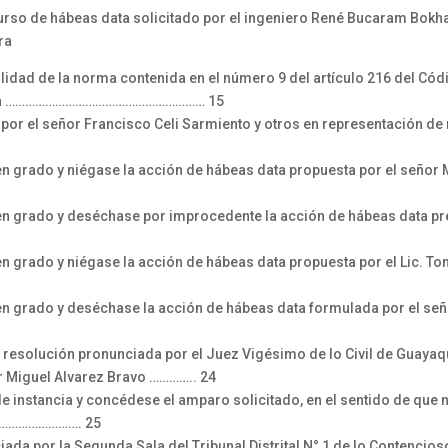
curso de hábeas data solicitado por el ingeniero René Bucaram Bokha
ra
ilidad de la norma contenida en el número 9 del artículo 216 del Cód
 Pauta …………………………………………………… 15
r el señor Francisco Celi Sarmiento y otros en representación de
n grado y niégase la acción de hábeas data propuesta por el señor 
n grado y deséchase por improcedente la acción de hábeas data pre
n grado y niégase la acción de hábeas data propuesta por el Lic. 
n grado y deséchase la acción de hábeas data formulada por el se
resolución pronunciada por el Juez Vigésimo de lo Civil de Guayaq
or Miguel Alvarez Bravo ………….. 24
 instancia y concédese el amparo solicitado, en el sentido de que n
…………………………. 25
da por la Segunda Sala del Tribunal Distrital N° 1 de lo Contencios