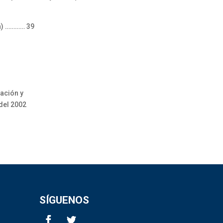
ón) ………… 39
ación y
 del 2002
SÍGUENOS