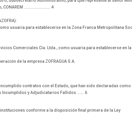
tro, Subsecretario Administrativo, para que represente al señor Mini
lico, CONAREM ……………………… 4
AZOFRA):
, como usuaria para establecerse en la Zona Franca Metropolitana
ervicios Comerciales Cía. Ltda., como usuaria para establecerse en 
peración de la empresa ZOFRAGUA S.A.
n incumplido contratos con el Estado, que han sido declaradas como 
s Incumplidos y Adjudicatarios Fallidos ……. 6
instituciones conforme a la disposición final primera de la Ley