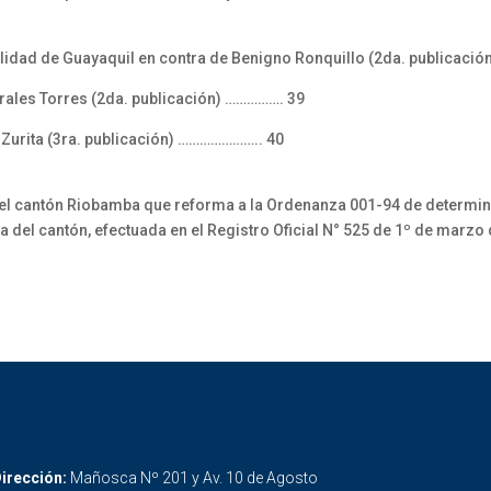
lidad de Guayaquil en contra de Benigno Ronquillo (2da. publicaci
rales Torres (2da. publicación) ……………. 39
 Zurita (3ra. publicación) ………………….. 40
del cantón Riobamba que reforma a la Ordenanza 001-94 de determin
 del cantón, efectuada en el Registro Oficial N° 525 de 1º de marzo
irección:
Mañosca Nº 201 y Av. 10 de Agosto