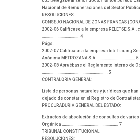
055 Delégase al señor doctor Milton Jurado Cas
Nacional de Remuneraciones del Sector Púb
RESOLUCIONES:
CONSEJO NACIONAL DE ZONAS FRANCAS (CON
2002-06 Califícase a la empresa RELETSE S.A.
……………………………… 4
Págs.
2002-07 Califícase a la empresa Inti Trading S
Anónima METROZANA S.A. ……………………………… 5
2002-08 Apruébase el Reglamento Interno de O
……………………………………………………… 5
CONTRALORIA GENERAL:
Lista de personas naturales y jurídicas que ha
dejado de constar en el Registro de Contratista
PROCURADURIA GENERAL DEL ESTADO:
Extractos de absolución de consultas de varias 
Orgánica ……………………………………………… 7
TRIBUNAL CONSTITUCIONAL
RESOLUCIONES: