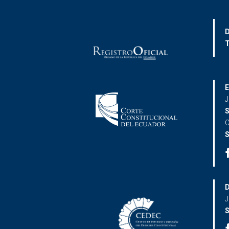
D
T
E
J
S
C
S
D
J
S