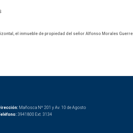
S
izontal, el inmueble de propiedad del señor Alfonso Morales Guerre
irección:
Mañosca Nº 201 y Av. 10 de Agosto
eléfono:
3941800 Ext. 3134