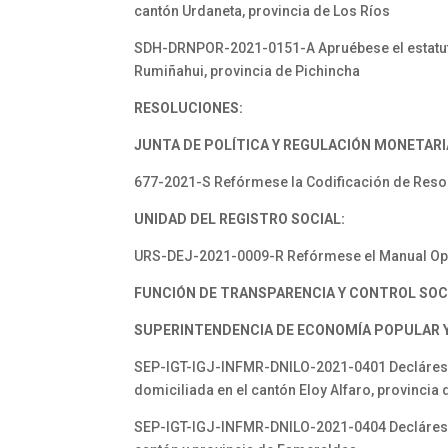
cantón Urdaneta, provincia de Los Ríos
SDH-DRNPOR-2021-0151-A Apruébese el estatuto y
Rumiñahui, provincia de Pichincha
RESOLUCIONES:
JUNTA DE POLÍTICA Y REGULACIÓN MONETARIA
677-2021-S Refórmese la Codificación de Resol
UNIDAD DEL REGISTRO SOCIAL:
URS-DEJ-2021-0009-R Refórmese el Manual Oper
FUNCIÓN DE TRANSPARENCIA Y CONTROL SOC
SUPERINTENDENCIA DE ECONOMÍA POPULAR Y 
SEP-IGT-IGJ-INFMR-DNILO-2021-0401 Declárese d
domiciliada en el cantón Eloy Alfaro, provinci
SEP-IGT-IGJ-INFMR-DNILO-2021-0404 Declárese di