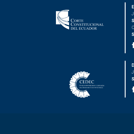
E
J
S
C
S
D
J
S