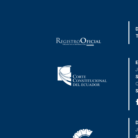
D
T
E
J
S
C
S
D
J
S