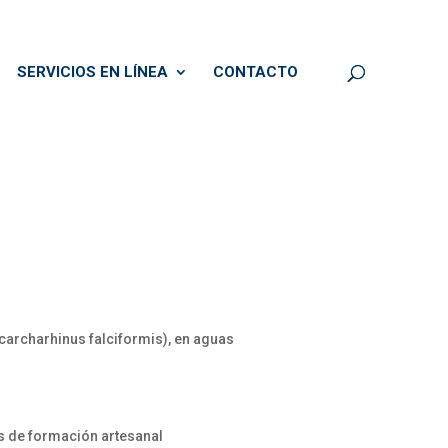
SERVICIOS EN LÍNEA
CONTACTO
archarhinus falciformis), en aguas
os de formación artesanal