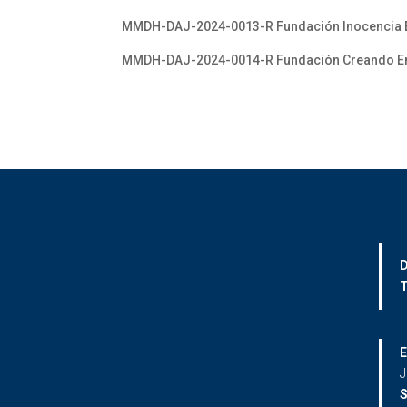
MMDH-DAJ-2024-0013-R Fundación Inocencia Ecu
MMDH-DAJ-2024-0014-R Fundación Creando Emoci
D
T
E
J
S