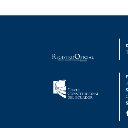
D
T
E
J
S
C
S