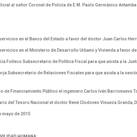
 policial al señor Coronel de Policía de E.M. Paolo Germánico Antamba
ervicios en el Banco del Estado a favor del doctor Juan Carlos Her
rvicios en el Ministerio de Desarrollo Urbano y Vivienda a favor de
a Folleco Subsecretario de Política Fiscal para que asista a la Jun
orja Subsecretario de Relaciones Fiscales para que asista a la sesi
o de Financiamiento Público el ingeniero Carlos Iván Barrionuevo 
io del Tesoro Nacional el doctor René Clodoveo Vinueza Granda, Dir
e mayo de 2015
OVILIDAD HUMANA: