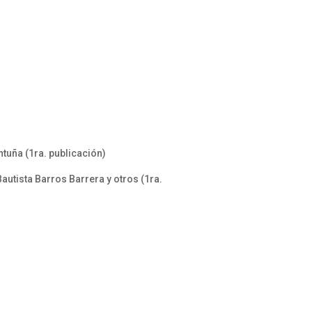
ntuña (1ra. publicación)
utista Barros Barrera y otros (1ra.