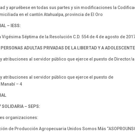
y apruébese en todas sus partes y sin modificaciones la Codificac
iciliada en el cantón Atahualpa, provincia de El Oro
L – IESS:
a Vigésima Séptima de la Resolución C.D. 554 de 4 de agosto de 201
 PERSONAS ADULTAS PRIVADAS DE LA LIBERTAD Y A ADOLESCENTE
tribuciones al servidor público que ejerce el puesto de Director/a 
atribuciones al servidor público que ejerce el puesto de
– Manabí – 4
IAL
SOLIDARIA – SEPS:
ntes organizaciones:
ción de Producción Agropecuaria Unidos Somos Más “ASOPROUNSO