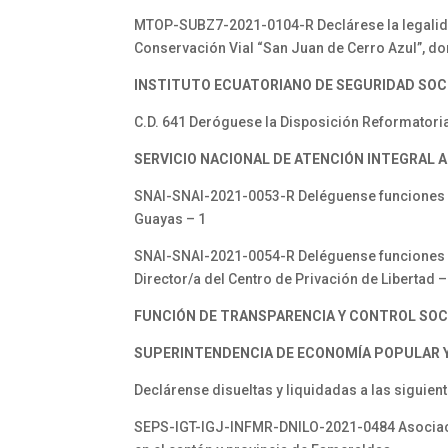
MTOP-SUBZ7-2021-0104-R Declárese la legalidad 
Conservación Vial “San Juan de Cerro Azul”, dom
INSTITUTO ECUATORIANO DE SEGURIDAD SOCIA
C.D. 641 Deróguese la Disposición Reformatori
SERVICIO NACIONAL DE ATENCIÓN INTEGRAL A
SNAI-SNAI-2021-0053-R Deléguense funciones y a
Guayas – 1
SNAI-SNAI-2021-0054-R Deléguense funciones y 
Director/a del Centro de Privación de Libertad 
FUNCIÓN DE TRANSPARENCIA Y CONTROL SOC
SUPERINTENDENCIA DE ECONOMÍA POPULAR Y 
Declárense disueltas y liquidadas a las siguie
SEPS-IGT-IGJ-INFMR-DNILO-2021-0484 Asocia