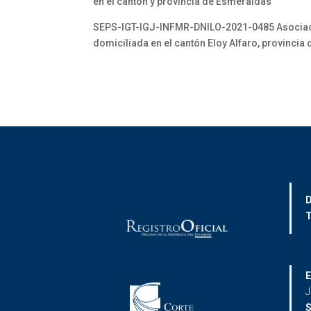
en el cantón y provincia de Esmeraldas
SEPS-IGT-IGJ-INFMR-DNILO-2021-0485 Asociac
domiciliada en el cantón Eloy Alfaro, provinci
D
T
E
J
S