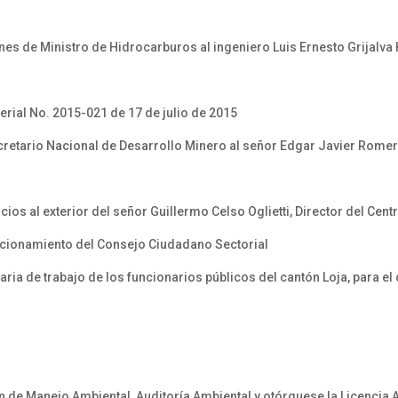
 de Ministro de Hidrocarburos al ingeniero Luis Ernesto Grijalva 
rial No. 2015-021 de 17 de julio de 2015
etario Nacional de Desarrollo Minero al señor Edgar Javier Romer
os al exterior del señor Guillermo Celso Oglietti, Director del Cent
cionamiento del Consejo Ciudadano Sectorial
a de trabajo de los funcionarios públicos del cantón Loja, para el 
 de Manejo Ambiental, Auditoría Ambiental y otórguese la Licencia A