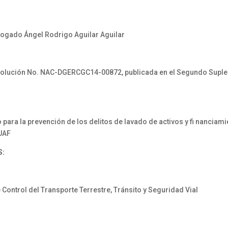
ogado Ángel Rodrigo Aguilar Aguilar
ución No. NAC-DGERCGC14-00872, publicada en el Segundo Supleme
ara la prevención de los delitos de lavado de activos y fi nanciami
 UAF
S:
 Control del Transporte Terrestre, Tránsito y Seguridad Vial