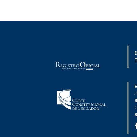
D
T
E
J
S
C
S