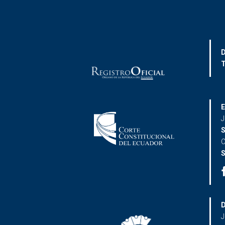
D
T
E
J
S
C
S
D
J