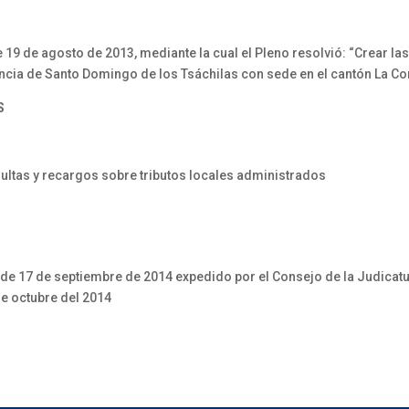
 de agosto de 2013, mediante la cual el Pleno resolvió: “Crear las u
vincia de Santo Domingo de los Tsáchilas con sede en el cantón La C
S
multas y recargos sobre tributos locales administrados
4 de 17 de septiembre de 2014 expedido por el Consejo de la Judicat
de octubre del 2014