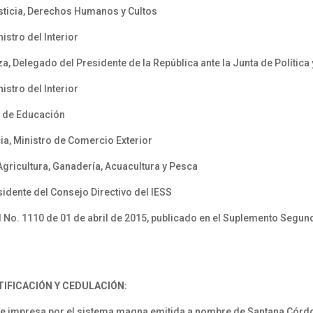
sticia, Derechos Humanos y Cultos
stro del Interior
, Delegado del Presidente de la República ante la Junta de Política
stro del Interior
o de Educación
ia, Ministro de Comercio Exterior
Agricultura, Ganadería, Acuacultura y Pesca
idente del Consejo Directivo del IESS
 No. 1110 de 01 de abril de 2015, publicado en el Suplemento Segund
TIFICACIÓN Y CEDULACIÓN:
re impresa por el sistema magna emitida a nombre de Santana Cór