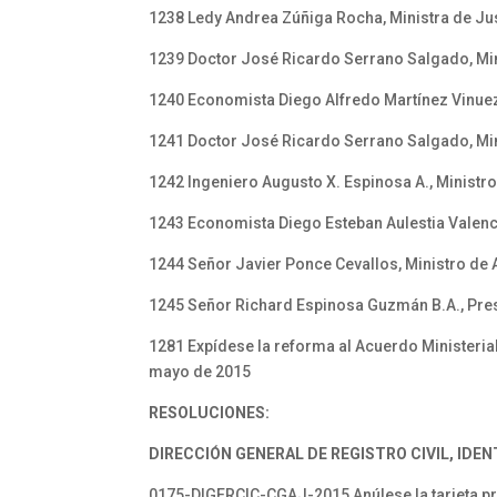
1238 Ledy Andrea Zúñiga Rocha, Ministra de Ju
1239 Doctor José Ricardo Serrano Salgado, Mini
1240 Economista Diego Alfredo Martínez Vinueza
1241 Doctor José Ricardo Serrano Salgado, Mini
1242 Ingeniero Augusto X. Espinosa A., Ministr
1243 Economista Diego Esteban Aulestia Valenc
1244 Señor Javier Ponce Cevallos, Ministro de 
1245 Señor Richard Espinosa Guzmán B.A., Pres
1281 Expídese la reforma al Acuerdo Ministerial
mayo de 2015
RESOLUCIONES:
DIRECCIÓN GENERAL DE REGISTRO CIVIL, IDEN
0175-DIGERCIC-CGAJ-2015 Anúlese la tarjeta p