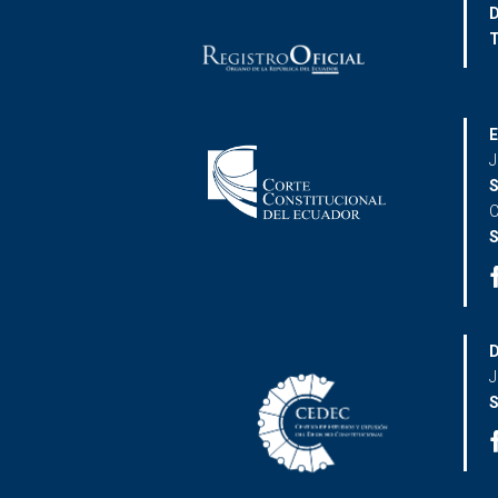
D
T
E
J
S
C
S
D
J
S