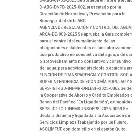
D-ABG-68-05-2025 Se aprueba el informe técni
D-ABG-DNPB-2025-002, presentado por la
Dirección de Normativa y Prevención para la
Bioseguridad de la ABG
AGENCIA DE REGULACIÓN Y CONTROL DEL AGUA
ARCA-DE-008-2025 Se aprueba la Guía complem
para el control del cumplimiento de las
obligaciones establecidas en las autorizacione
uso productivo no consuntivo del agua, o de us
o aprovechamiento no consuntivo y consuntivo
del agua, para actividad piscícola o acuícola p
FUNCIÓN DE TRANSPARENCIA Y CONTROL SOCI
SUPERINTENDENCIA DE ECONOMÍA POPULAR Y S
SEPS-IGT-IGJ-INFMR-DNLESF-2025-0062 Se dec
la Cooperativa de Ahorro y Crédito Empleados 
Banco del Pacífico “En Liquidación”, extinguida
SEPS-IGT-IGJ-INFMR-INSOEPS-2025-0069 Se
declara disuelta y liquidada a la Asociación de
Servicios Limpieza Trabajando por un Futuro,
ASOLIMFUT, con domicilio en el cantón Quito,