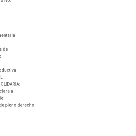
co No.
:
entaria
s de
o
roductiva
AL
OLIDARIA:
lara a
del
 de pleno derecho