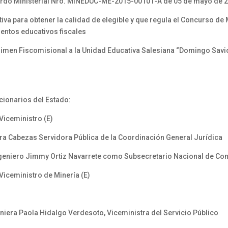
do Ministerial Nro. MINEDUC-ME-2015-00101-A de 05 de mayo de 
para obtener la calidad de elegible y que regula el Concurso de M
ientos educativos fiscales
en Fiscomisional a la Unidad Educativa Salesiana “Domingo Savio”
cionarios del Estado:
iceministro (E)
a Cabezas Servidora Pública de la Coordinación General Jurídica
geniero Jimmy Ortiz Navarrete como Subsecretario Nacional de Con
iceministro de Minería (E)
iera Paola Hidalgo Verdesoto, Viceministra del Servicio Público