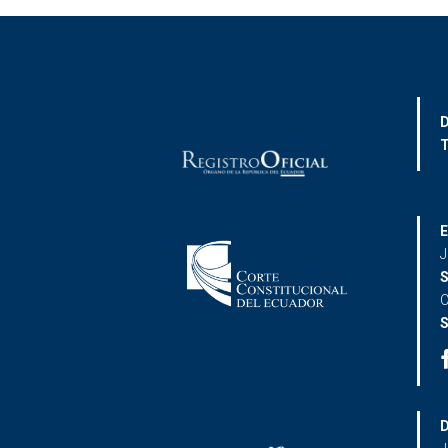
D
T
E
J
S
C
S
D