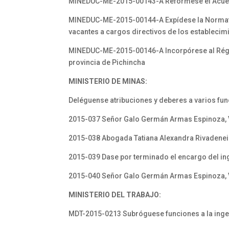
MINEDUC-ME-2015-00143-A Refórmese el Acuer
MINEDUC-ME-2015-00144-A Expídese la Normativa 
vacantes a cargos directivos de los establecim
MINEDUC-ME-2015-00146-A Incorpórese al Régim
provincia de Pichincha
MINISTERIO DE MINAS:
Deléguense atribuciones y deberes a varios fun
2015-037 Señor Galo Germán Armas Espinoza, V
2015-038 Abogada Tatiana Alexandra Rivadeneir
2015-039 Dase por terminado el encargo del in
2015-040 Señor Galo Germán Armas Espinoza, V
MINISTERIO DEL TRABAJO:
MDT-2015-0213 Subróguese funciones a la ingen