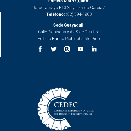
Edificio Matriz,Quito:
José Tamayo E10 25 y Lizardo García /
Teléfono:
(02) 394-1800
Sede Guayaquil:
Calle Pichincha y Av. 9 de Octubre.
Edificio Banco Pichincha 6to Piso