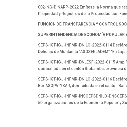
002-NG-DINARP-2022 Emítese la Norma que regul
Propiedad y Registros de la Propiedad con Func
FUNCIÓN DE TRANSPARENCIA Y CONTROL SOC
SUPERINTENDENCIA DE ECONOMÍA POPULAR Y 
SEPS-IGT-IGJ-INFMR-DNILO-2022-0114 Declárese
Delicias de Montañita “ASOSERLADEM” “En Liqu
SEPS-IGT-IGJ-INFMR-DNLESF-2022-0115 Amplíese 
domiciliada en el cantón Riobamba, provincia
SEPS-IGT-IGJ-INFMR-DNILO-2022-0116 Declárese 
Bar ASOPATYBAR, domiciliada en el cantón Baño
SEPS-IGT-IGJ-INFMR-INSOEPSDNILO-DNSOEPS-202
50 organizaciones de la Economía Popular y So