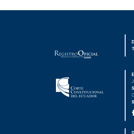
D
T
E
J
S
C
S
D