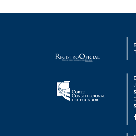
D
T
E
J
S
C
S