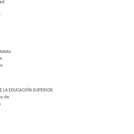
dad
r
tatuto
ón
jo
E LA EDUCACIÓN SUPERIOR:
to de
s