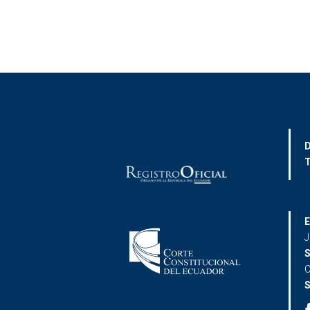
D
T
E
J
S
C
S