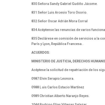
830 Señora Sandy Gabriel Gudiño Jácome.
831 Señor Luis Arcesio Toro Osorio.
832 Señor Oscar Adrián Mora Corral
834 Acéptense las renuncias de varios funcion
835 Declárese en comisión de servicios a la com
París y Lyon, República Francesa..
ACUERDOS:
MINISTERIO DE JUSTICIA, DERECHOS HUMANO
Acéptese la solicitud de repatriación de los si
0987 Elvin Serapio Leonora.
0988 L uis Carlos Estacio Martínez
0989 Christian Alberto Naranjo Reyes.
1044 Rodrigo Elías Villegas Salazar