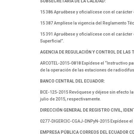
SUBSECRETARÍA DE LA CALIDAD:
15 386 Apruébese y oficialícese con el carácter
15 387 Amplíese la vigencia del Reglamento Téc
15 391 Apruébese y oficialícese con el carácte
Superficial”.
AGENCIA DE REGULACIÓN Y CONTROL DE LAS
ARCOTEL-2015-0818 Expídese el “Instructivo par
de la operación de las estaciones de radiodifus
BANCO CENTRAL DEL ECUADOR:
BCE-125-2015 Revóquese y déjese sin efecto la
julio de 2015, respectivamente.
DIRECCIÓN GENERAL DE REGISTRO CIVIL, IDEN
0277-DIGERCIC-CGAJ-DNPyN-2015 Expídese el Re
EMPRESA PÚBLICA CORREOS DEL ECUADOR CDE