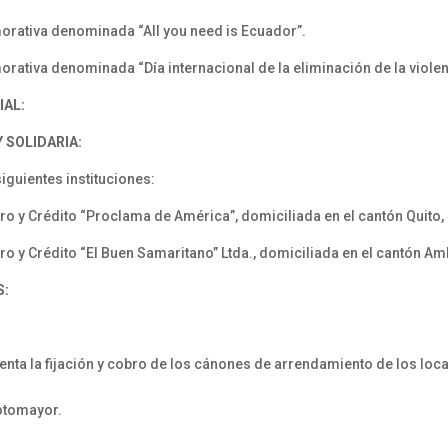
rativa denominada “All you need is Ecuador”.
tiva denominada “Día internacional de la eliminación de la violenc
IAL:
 SOLIDARIA:
iguientes instituciones:
 y Crédito “Proclama de América”, domiciliada en el cantón Quito, 
 y Crédito “El Buen Samaritano” Ltda., domiciliada en el cantón Am
S:
enta la fijación y cobro de los cánones de arrendamiento de los lo
Sotomayor.