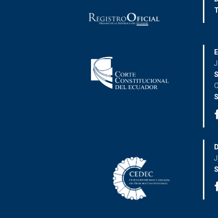
T
E
J
S
C
S
D
J
S