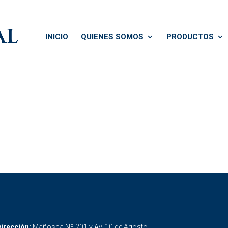
INICIO
QUIENES SOMOS
PRODUCTOS
irección:
Mañosca Nº 201 y Av. 10 de Agosto