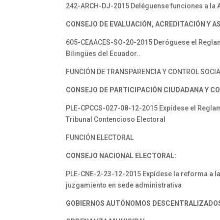
242-ARCH-DJ-2015 Deléguense funciones a la Ab
CONSEJO DE EVALUACIÓN,
ACREDITACIÓN Y 
605-CEAACES-SO-20-2015 Deróguese el Reglamen
Bilingües del Ecuador..
FUNCIÓN DE TRANSPARENCIA Y CONTROL SOCI
CONSEJO DE PARTICIPACIÓN
CIUDADANA Y CO
PLE-CPCCS-027-08-12-2015 Expídese el Reglamen
Tribunal Contencioso Electoral
FUNCIÓN ELECTORAL
CONSEJO NACIONAL ELECTORAL:
PLE-CNE-2-23-12-2015 Expídese la reforma a la c
juzgamiento en sede administrativa
GOBIERNOS AUTÓNOMOS
DESCENTRALIZADO