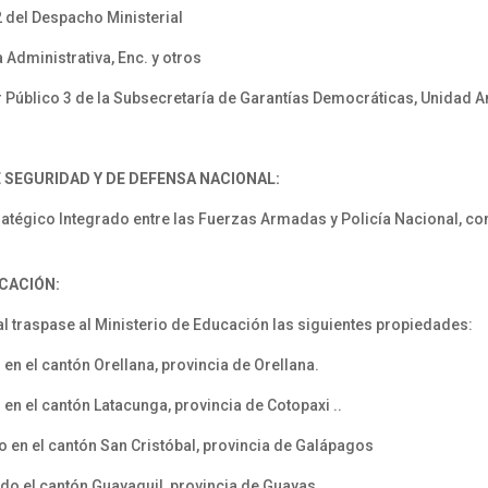
2 del Despacho Ministerial
Administrativa, Enc. y otros
r Público 3 de la Subsecretaría de Garantías Democráticas, Unidad A
 SEGURIDAD Y DE
DEFENSA NACIONAL:
tégico Integrado entre las Fuerzas Armadas y Policía Nacional, con 
UCACIÓN:
l traspase al Ministerio de Educación las siguientes propiedades:
 en el cantón Orellana, provincia de Orellana.
 en el cantón Latacunga, provincia de Cotopaxi ..
o en el cantón San Cristóbal, provincia de Galápagos
ado el cantón Guayaquil, provincia de Guayas