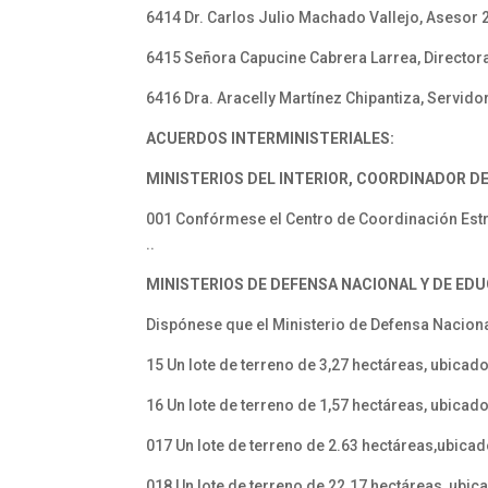
6414 Dr. Carlos Julio Machado Vallejo, Asesor 
6415 Señora Capucine Cabrera Larrea, Directora 
6416 Dra. Aracelly Martínez Chipantiza, Servido
ACUERDOS INTERMINISTERIALES:
MINISTERIOS DEL INTERIOR,
COORDINADOR DE
001 Confórmese el Centro de Coordinación Estra
..
MINISTERIOS DE DEFENSA NACIONAL Y DE ED
Dispónese que el Ministerio de Defensa Naciona
15 Un lote de terreno de 3,27 hectáreas, ubicado
16 Un lote de terreno de 1,57 hectáreas, ubicado
017 Un lote de terreno de 2.63 hectáreas,ubicad
018 Un lote de terreno de 22.17 hectáreas, ubic