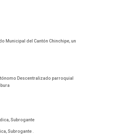
do Municipal del Cantón Chinchipe, un
Autónomo Descentralizado parroquial
abura
ídica, Subrogante
ca, Subrogante .