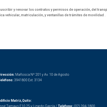
uscribir y renovar los contratos y permisos de operación, del transp
ica vehicular, matriculación, y ventanillas de trámites de movilidad .
irección:
Mañosca Nº 201 y Av. 10 de Agosto
eléfono:
3941800 Ext. 3134
dificio Matriz,Quito:
osé Tamayo E10 25 y Lizardo García /
Teléfono:
(02) 394-1800