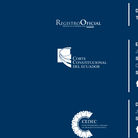
D
T
E
J
S
C
S
D
J
S