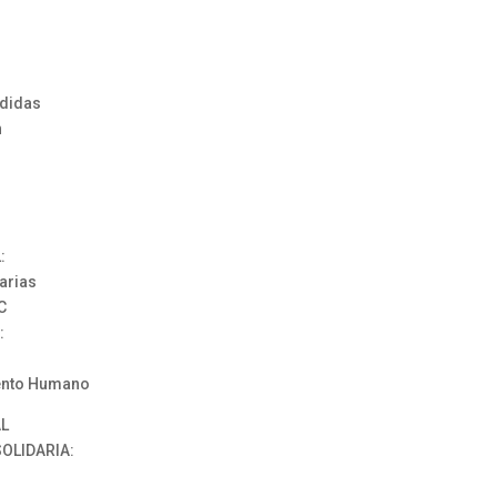
edidas
n
:
arias
C
:
lento Humano
AL
OLIDARIA: