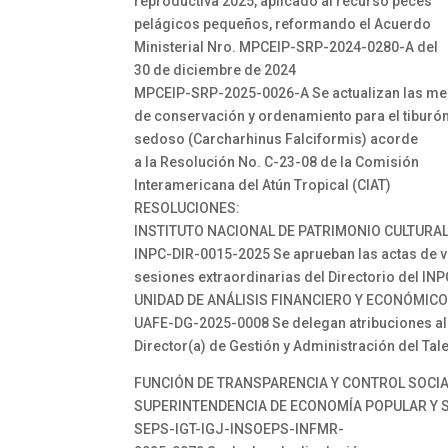
reproductiva 2025, aplicado al recurso peces
pelágicos pequeños, reformando el Acuerdo
Ministerial Nro. MPCEIP-SRP-2024-0280-A del
30 de diciembre de 2024
MPCEIP-SRP-2025-0026-A Se actualizan las m
de conservación y ordenamiento para el tiburó
sedoso (Carcharhinus Falciformis) acorde
a la Resolución No. C-23-08 de la Comisión
Interamericana del Atún Tropical (CIAT)
RESOLUCIONES:
INSTITUTO NACIONAL DE PATRIMONIO CULTURAL
INPC-DIR-0015-2025 Se aprueban las actas de v
sesiones extraordinarias del Directorio del INP
UNIDAD DE ANÁLISIS FINANCIERO Y ECONÓMICO
UAFE-DG-2025-0008 Se delegan atribuciones al
Director(a) de Gestión y Administración del Ta
FUNCIÓN DE TRANSPARENCIA Y CONTROL SOCI
SUPERINTENDENCIA DE ECONOMÍA POPULAR Y S
SEPS-IGT-IGJ-INSOEPS-INFMR-