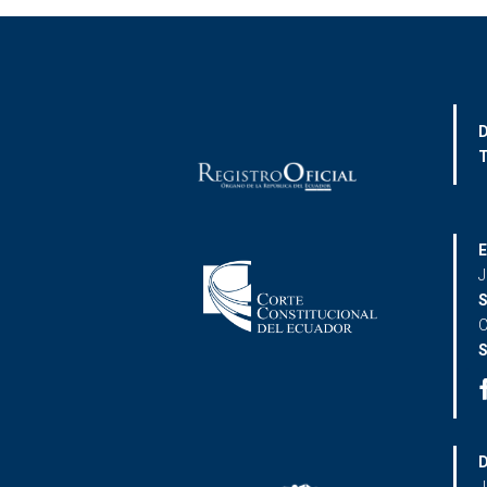
D
T
E
J
S
C
S
D
J