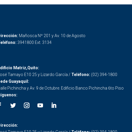
irección:
Mañosca Nº 201 y Av. 10 de Agosto
eléfono:
3941800 Ext. 3134
dificio Matriz,Quito:
osé Tamayo E10 25 y Lizardo García /
Teléfono:
(02) 394-1800
ede Guayaquil:
alle Pichincha y Av. 9 de Octubre. Edificio Banco Pichincha 6to Piso
íguenos:
irección:
osé Tamayo E10 25 y Lizardo García /
Teléfono:
(02) 394-1800