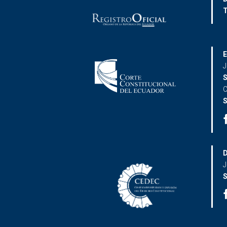
T
E
J
S
C
S
D
J
S