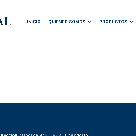
INICIO
QUIENES SOMOS
PRODUCTOS
irección:
Mañosca Nº 201 y Av. 10 de Agosto