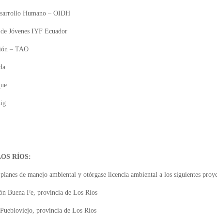
Desarrollo Humano – OIDH
l de Jóvenes IYF Ecuador
ción – TAO
da
que
hig
OS RÍOS:
planes de manejo ambiental y otórgase licencia ambiental a los siguientes proye
tón Buena Fe, provincia de Los Ríos
Puebloviejo, provincia de Los Ríos