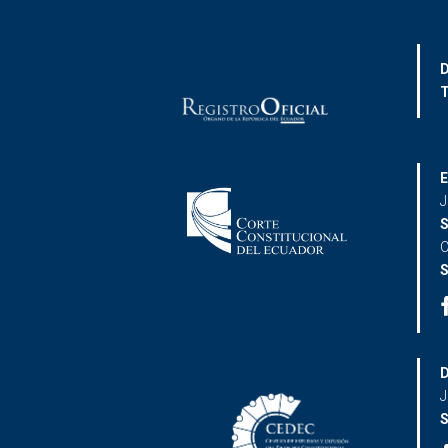
D
T
E
J
S
C
S
D
J
S