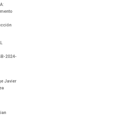
A:
amento
ucción
AL
SB-2024-
ge Javier
ea
tian