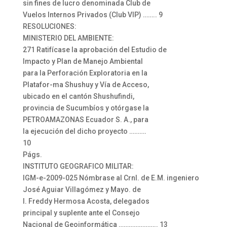
sin fines de lucro denominada Club de
Vuelos Internos Privados (Club VIP) …….. 9
RESOLUCIONES:
MINISTERIO DEL AMBIENTE:
271 Ratifícase la aprobación del Estudio de
Impacto y Plan de Manejo Ambiental
para la Perforación Exploratoria en la
Platafor-ma Shushuy y Vía de Acceso,
ubicado en el cantón Shushufindi,
provincia de Sucumbíos y otórgase la
PETROAMAZONAS Ecuador S. A., para
la ejecución del dicho proyecto ……….
10
Págs.
INSTITUTO GEOGRAFICO MILITAR:
IGM-e-2009-025 Nómbrase al Crnl. de E.M. ingeniero
José Aguiar Villagómez y Mayo. de
I. Freddy Hermosa Acosta, delegados
principal y suplente ante el Consejo
Nacional de Geoinformática ………………….. 13