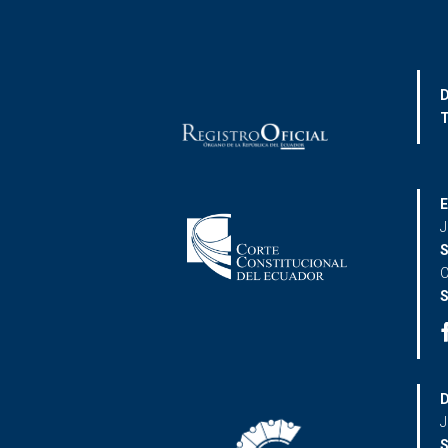
D
T
E
J
S
C
S
D
J
S